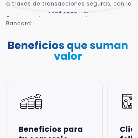
a través de transacciones seguras, con la
garantía y confianza que te brinda
Bancard.
Beneficios que suman
valor
Beneficios para
Clie