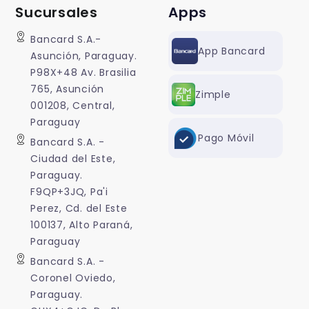
Sucursales
Apps
Bancard S.A.-
App Bancard
Asunción, Paraguay.
P98X+48 Av. Brasilia
765, Asunción
Zimple
001208, Central,
Paraguay
Pago Móvil
Bancard S.A. -
Ciudad del Este,
Paraguay.
F9QP+3JQ, Pa'i
Perez, Cd. del Este
100137, Alto Paraná,
Paraguay
Bancard S.A. -
Coronel Oviedo,
Paraguay.