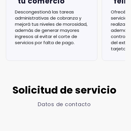
tu comercio
feli
Descongestioná las tareas
Ofrecé a 
administrativas de cobranza y
servicio,
mejorá tus niveles de morosidad,
realizar 
además de generar mayores
además d
ingresos al evitar el corte de
control m
servicios por falta de pago.
del extr
tarjeta.
Solicitud de servicio
Datos de contacto